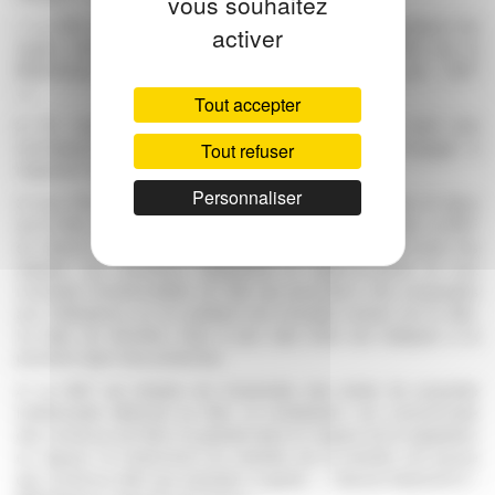
vous souhaitez
1/ Le Site est un outil d’aide aux catalogueurs pour appliquer les
activer
règles nationales de catalogage. Il est mis à disposition par la
Bibliothèque nationale de France (ci-après désignée par « BnF
»).
Tout accepter
2/ En navigant sur le Site, l’Utilisateur reconnaît avoir pris
connaissance des mentions légales du Site et s’engage à
Tout refuser
respecter les présentes CGU.
Personnaliser
3/ Les CGU applicables sont celles qui sont accessibles en ligne
sur le Site au jour de la connexion des Utilisateurs au Site. La BnF
se réserve le droit de modifier à tout moment les CGU pour les
adapter aux évolutions législatives et règlementaires ou aux
nouvelles fonctionnalités du Site qui pourraient être proposées
aux Utilisateurs, en en publiant une nouvelle version sur le Site.
La date de dernière mise à jour des CGU est indiquée à la
première ligne des présentes.
4/ La BnF est titulaire de l’ensemble des droits de propriété
intellectuelle afférents au Site. La réutilisation non commerciale
des contenus est libre et gratuite dans le respect de la législation
en vigueur et notamment du maintien de la mention de source
des contenus telle que précisée ci-après : « Source kitcat.bnf.fr /