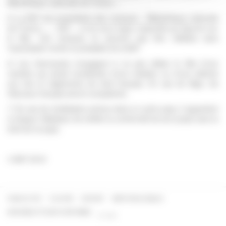
Bibliothèque nationale de France ».
5/ La BnF est propriétaire des marques « Bibliothèque nationale
de France », « BnF » et de leurs logos respectifs qui figurent sur
le Site. Ces marques ne peuvent pas être utilisées sans
l’autorisation écrite et préalable de la BnF.
6/ Les Internautes s’engagent à ne pas utiliser le Site d’une
manière qui serait constitutive d’une violation ou d’une atteinte
aux lois et règlements de droit français. En cas de litige, les
tribunaux français seront compétents.
7/ En cas de réutilisation prévue dans un autre pays, il appartient
à chaque Utilisateur de vérifier la conformité de son projet avec le
droit de ce pays.
© BnF 2019
PLAN DU SITE
FLUX RSS
CONTACT
MENTIONS LÉGALES
Footer
ACCESSIBILITÉ (NON CONFORME)
V. 1.5.1