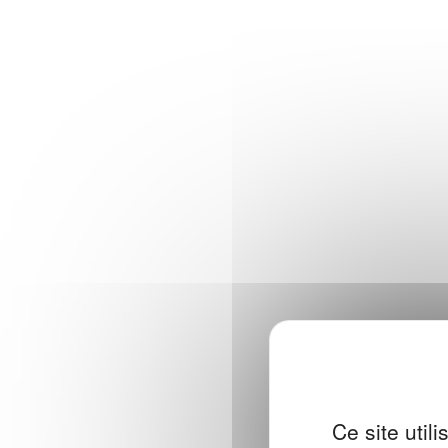
Ce site util