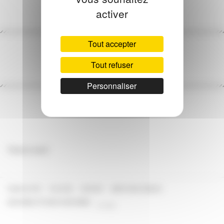
activer
Tout accepter
expression
Entité RDA-FR
20/07/2023
Date de mise à jour
Tout refuser
Personnaliser
Texte à venir
PLAN DU SITE
FLUX RSS
CONTACT
MENTIONS LÉGALES
Footer
ACCESSIBILITÉ (NON CONFORME)
V. 1.5.1
menu